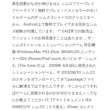
再生回数がなぜか伸びません シムズフリープレイ
フリーライブ！無料でプレイ！ベストセラーのモバ
イルゲームのザ·シムズ 3シリーズのクリエイター
から、Android上で無料でプレイできる完全なシム
ズ経験が付属しています。 ** EA日常での販売は、
ウィジェットのお得見逃すことはありませ … ザ・
シムズ3 ジャンル シミュレーションゲーム 対応機
種 Windows,Mac PS3,Xbox 360,Wii,DS,ニンテン
ドー3DS iPhone/iPod touch,モバイル ザ・シムズ
3』(The Sims 3) は、2009年 6月4日に発売された
シミュレーションゲーム。ザ 2012/06/10 シムズ2
のスキンをダウンロードしてきてpackageファイ
ルに解凍まではできたんですが、そこからどうすれ
ばゲームに反映されるのかが分かりません＞＜どな
たか教えてください(T_T)"マイドキュメント/EA
GAMES/ザ シムズ2（うろ覚え）/Down エレクト