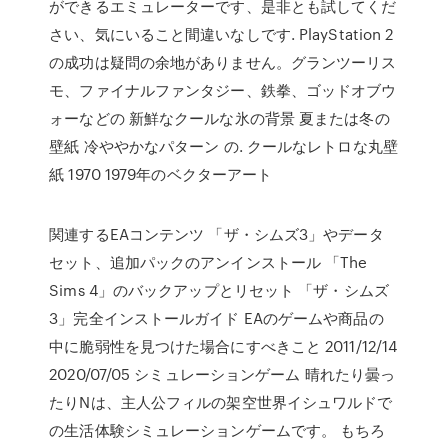
ができるエミュレーターです、是非とも試してくだ
さい、気にいること間違いなしです. PlayStation 2
の成功は疑問の余地がありません。グランツーリス
モ、ファイナルファンタジー、鉄拳、ゴッドオブウ
ォーなどの 新鮮なクールな氷の背景 夏または冬の
壁紙 冷ややかなパターン の. クールなレトロな丸壁
紙 1970 1979年のベクターアート
関連するEAコンテンツ 「ザ・シムズ3」やデータ
セット、追加パックのアンインストール 「The
Sims 4」のバックアップとリセット 「ザ・シムズ
3」完全インストールガイド EAのゲームや商品の
中に脆弱性を見つけた場合にすべきこと 2011/12/14
2020/07/05 シミュレーションゲーム 晴れたり曇っ
たりNは、主人公フィルの架空世界イシュワルドで
の生活体験シミュレーションゲームです。 もちろ