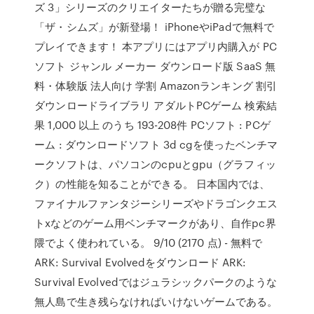
ズ 3」シリーズのクリエイターたちが贈る完璧な
「ザ・シムズ」が新登場！ iPhoneやiPadで無料で
プレイできます！ 本アプリにはアプリ内購入が PC
ソフト ジャンル メーカー ダウンロード版 SaaS 無
料・体験版 法人向け 学割 Amazonランキング 割引
ダウンロードライブラリ アダルトPCゲーム 検索結
果 1,000 以上 のうち 193-208件 PCソフト : PCゲ
ーム : ダウンロードソフト 3d cgを使ったベンチマ
ークソフトは、パソコンのcpuとgpu（グラフィッ
ク）の性能を知ることができる。 日本国内では、
ファイナルファンタジーシリーズやドラゴンクエス
トxなどのゲーム用ベンチマークがあり、自作pc界
隈でよく使われている。 9/10 (2170 点) - 無料で
ARK: Survival Evolvedをダウンロード ARK:
Survival Evolvedではジュラシックパークのような
無人島で生き残らなければいけないゲームである。