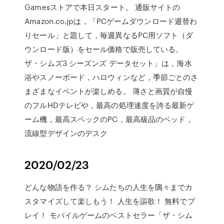
Gamesストアで本日スタート。 通販サイトの
Amazon.co.jpは，「PCゲームダウンロード週替わ
りセール」と題して，毎週異なるPC用ソフト（ダ
ウンロード版）をセール価格で販売している。
ザ・シムズ3 シーズンズ データセット」は，海水
浴やスノーボード，ハロウィンなど，季節ごとのさ
まざまなイベントが楽しめる。 薄さと画質が自慢
のフルHDテレビや，最高の処理速度を誇る最新ゲ
ーム機，最高スペックのPC，最高級品のベッド，
流線型デザインのデスク
2020/02/23
‎どんな物語を作る？ シムたちの人生を隅々までカ
スタマイズして楽しもう！ 人生を謳歌！ 無料でプ
レイ！ モバイルゲームのベストセラー「ザ・シム