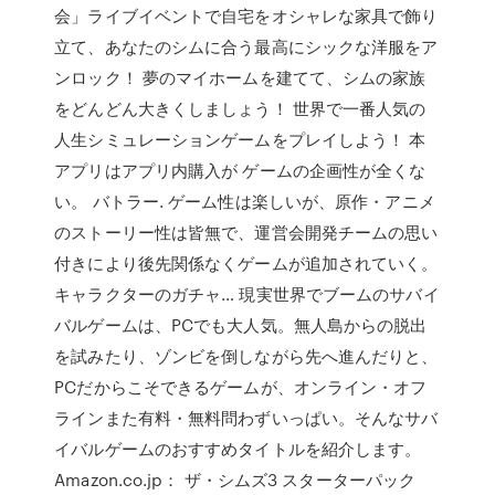
会」ライブイベントで自宅をオシャレな家具で飾り
立て、あなたのシムに合う最高にシックな洋服をア
ンロック！ 夢のマイホームを建てて、シムの家族
をどんどん大きくしましょう！ 世界で一番人気の
人生シミュレーションゲームをプレイしよう！ 本
アプリはアプリ内購入が ゲームの企画性が全くな
い。 バトラー. ゲーム性は楽しいが、原作・アニメ
のストーリー性は皆無で、運営会開発チームの思い
付きにより後先関係なくゲームが追加されていく。
キャラクターのガチャ… 現実世界でブームのサバイ
バルゲームは、PCでも大人気。無人島からの脱出
を試みたり、ゾンビを倒しながら先へ進んだりと、
PCだからこそできるゲームが、オンライン・オフ
ラインまた有料・無料問わずいっぱい。そんなサバ
イバルゲームのおすすめタイトルを紹介します。
Amazon.co.jp： ザ・シムズ3 スターターパック