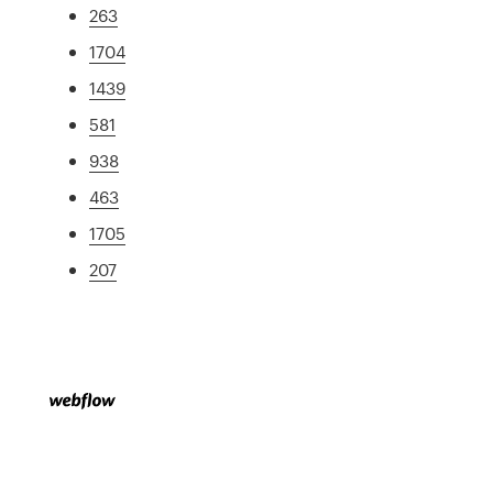
263
1704
1439
581
938
463
1705
207