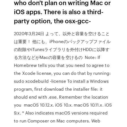
who don't plan on writing Mac or
iOS apps. There is also a third-
party option, the osx-gcc-
2020年3月24日 よって、以外と容量を空けること
は重要！ 他にも、iPhoneのバックアップファイル
の削除やiTunesライブラリを外付けHDDに以降す
る方法などがMacの容量を空けるの Note: If
Homebrew tells you that you need to agree to
the Xcode license, you can do that by running:
sudo xcodebuild -license To install a Windows
program, first download the installer file: it
should end with .exe. Remember the location
you macOS 10.12.x. iOS 10.x. macOS 10.11.x. iOS
9.x. * Also indicates macOS versions required
to run Composer on Mac computers. Web