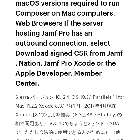
macOS versions required to run
Composer on Mac computers.
Web Browsers If the server
hosting Jamf Pro has an
outbound connection, select
Download signed CSR from Jamf
. Nation. Jamf Pro Xcode or the
Apple Developer. Member
Center.
Sierra バージョン 10.12.4 iOS 10.3.1 Parallels 11 for
Mac 11.2.2 Xcode 8.3.1 *注1 *1 : 2017年4月現在、
Xcodeは8.2の使用を推奨（8.3はRAD Studioとの
相性問題あり） iOS 10でちょうど2セント（NDA
で、ただし合法的に使用できる人のために） （他