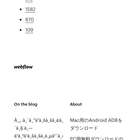
1582
870
109
On the blog
About
À¸„ à¸´à¸”à¹à¸šà¸šà¸¢à¸
Mac用のAndroid ADBを
´à¸§ à¸—
ダウンロード
à¹à¸²à¹à¸šà¸šà¸à¸µà¹ˆà¸›
PC用無料ダウンロードの