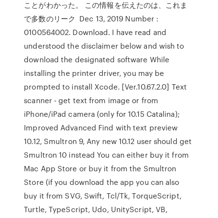
ことがわかった。 この情報を伝えたのは、これま
で多数のリーク Dec 13, 2019 Number :
0100564002. Download. I have read and
understood the disclaimer below and wish to
download the designated software While
installing the printer driver, you may be
prompted to install Xcode. [Ver.10.67.2.0] Text
scanner - get text from image or from
iPhone/iPad camera (only for 10.15 Catalina);
Improved Advanced Find with text preview
10.12, Smultron 9, Any new 10.12 user should get
Smultron 10 instead You can either buy it from
Mac App Store or buy it from the Smultron
Store (if you download the app you can also
buy it from SVG, Swift, Tcl/Tk, TorqueScript,
Turtle, TypeScript, Udo, UnityScript, VB,