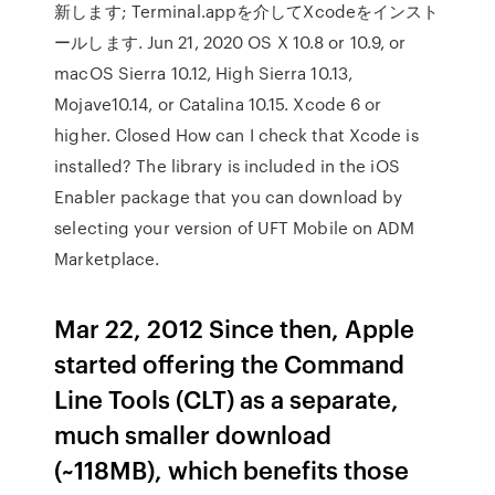
新します; Terminal.appを介してXcodeをインスト
ールします. Jun 21, 2020 OS X 10.8 or 10.9, or
macOS Sierra 10.12, High Sierra 10.13,
Mojave10.14, or Catalina 10.15. Xcode 6 or
higher. Closed How can I check that Xcode is
installed? The library is included in the iOS
Enabler package that you can download by
selecting your version of UFT Mobile on ADM
Marketplace.
Mar 22, 2012 Since then, Apple
started offering the Command
Line Tools (CLT) as a separate,
much smaller download
(~118MB), which benefits those