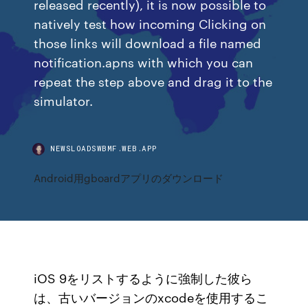
released recently), it is now possible to
natively test how incoming Clicking on
those links will download a file named
notification.apns with which you can
repeat the step above and drag it to the
simulator.
NEWSLOADSWBMF.WEB.APP
Android用gboardアプリのダウンロード
iOS 9をリストするように強制した彼ら
は、古いバージョンのxcodeを使用するこ