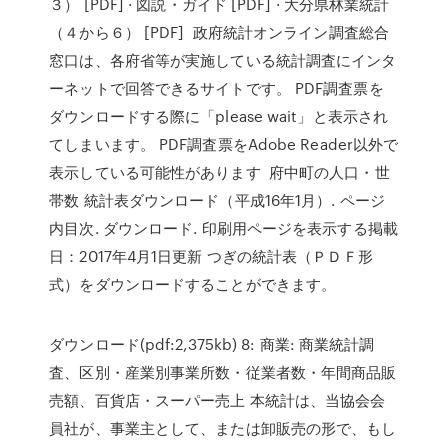
３） [PDF] · 図説・ガイド [PDF] · 大分県林業統計
（４から６） [PDF] 政府統計オンライン調査総合
窓口は、各府省等が実施している統計調査にインタ
ーネットで回答できるサイトです。 PDF調査票を
ダウンロードする際に「please wait」と表示され
てしまいます。 PDF調査票をAdobe Reader以外で
表示している可能性があります 府中町の人口・世
帯数 統計表ダウンロード（平成16年1月）. ページ
内目次. ダウンロード. 印刷用ページを表示する掲載
日：2017年4月1日更新 つぎの統計表（ＰＤＦ形
式）をダウンロードすることができます。
ダウンロード(pdf:2,375kb) 8: 商業: 商業統計調
査、区別・産業別事業所数・従業者数・年間商品販
売額、百貨店・スーパー売上 本統計は、当協会会
員社が、事業主として、または卸販売の形で、もし