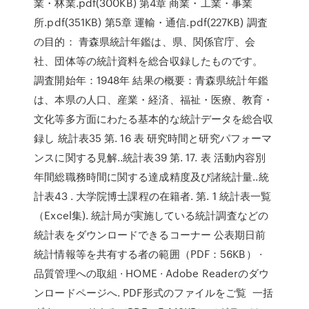
業・林業.pdf(300KB) 第4章 商業・工業・事業
所.pdf(351KB) 第5章 運輸・通信.pdf(227KB) 調査
の目的： 青森県統計年鑑は、県、関係官庁、会
社、団体等の統計資料を総合収録したものです。
調査開始年：1948年 結果の概要：青森県統計年鑑
は、本県の人口、産業・経済、福祉・医療、教育・
文化等多方面にわたる基本的な統計データを総合収
録し 統計表35 第. 16 表 研究時間と研究パフォーマ
ンスに関する見解..統計表39 第. 17. 表 活動内容別
年間総職務時間に関する達成精度及び諸統計量..統
計表43 . 大学院博士課程の在籍者. 第. 1 統計表一覧
（Excel集). 統計局が実施している統計調査などの
統計表をダウンロードできるコーナー 公表期日前
統計情報等を共有する者の範囲（PDF：56KB） ·
品質管理への取組 · HOME · Adobe Readerのダウ
ンロードページへ. PDF形式のファイルをご覧 一括