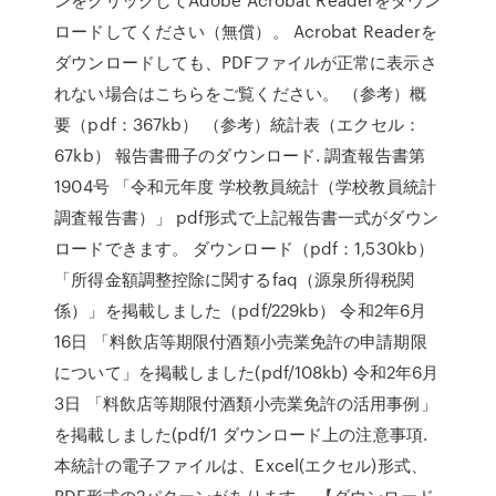
ロードしてください（無償）。 Acrobat Readerを
ダウンロードしても、PDFファイルが正常に表示さ
れない場合はこちらをご覧ください。 （参考）概
要（pdf：367kb） （参考）統計表（エクセル：
67kb） 報告書冊子のダウンロード. 調査報告書第
1904号 「令和元年度 学校教員統計（学校教員統計
調査報告書）」 pdf形式で上記報告書一式がダウン
ロードできます。 ダウンロード（pdf：1,530kb）
「所得金額調整控除に関するfaq（源泉所得税関
係）」を掲載しました（pdf/229kb） 令和2年6月
16日 「料飲店等期限付酒類小売業免許の申請期限
について」を掲載しました(pdf/108kb) 令和2年6月
3日 「料飲店等期限付酒類小売業免許の活用事例」
を掲載しました(pdf/1 ダウンロード上の注意事項.
本統計の電子ファイルは、Excel(エクセル)形式、
PDF形式の2パターンがあります。 【ダウンロード