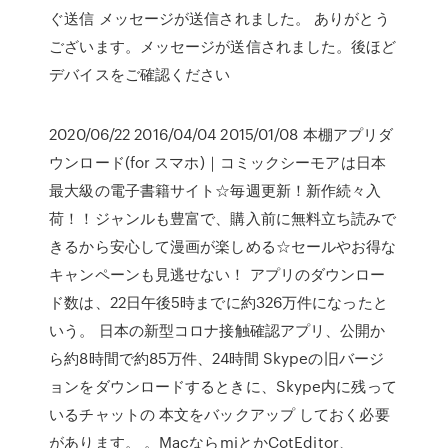
ぐ送信 メッセージが送信されました。 ありがとう
ございます。メッセージが送信されました。後ほど
デバイスをご確認ください
2020/06/22 2016/04/04 2015/01/08 本棚アプリダ
ウンロード(for スマホ)｜コミックシーモアは日本
最大級の電子書籍サイト☆毎週更新！新作続々入
荷！！ジャンルも豊富で、購入前に無料立ち読みで
きるから安心して漫画が楽しめる☆セールやお得な
キャンペーンも見逃せない！ アプリのダウンロー
ド数は、22日午後5時までに約326万件になったと
いう。 日本の新型コロナ接触確認アプリ、公開か
ら約8時間で約85万件、24時間 Skypeの旧バージ
ョンをダウンロードするときに、Skype内に残って
いるチャットの 本文をバックアップ しておく必要
があります。 。MacならmiとかCotEditor、