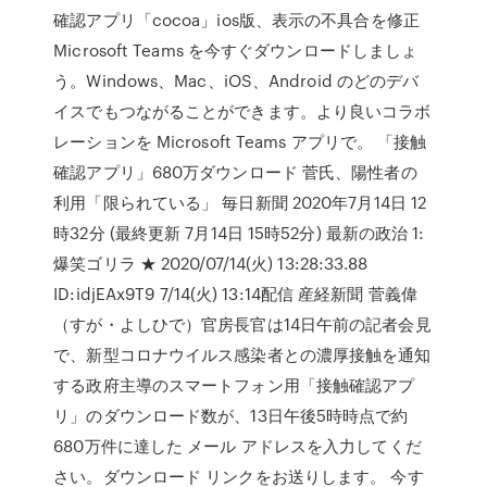
確認アプリ「cocoa」ios版、表示の不具合を修正
Microsoft Teams を今すぐダウンロードしましょ
う。Windows、Mac、iOS、Android のどのデバ
イスでもつながることができます。より良いコラボ
レーションを Microsoft Teams アプリで。 「接触
確認アプリ」680万ダウンロード 菅氏、陽性者の
利用「限られている」 毎日新聞 2020年7月14日 12
時32分 (最終更新 7月14日 15時52分) 最新の政治 1:
爆笑ゴリラ ★ 2020/07/14(火) 13:28:33.88
ID:idjEAx9T9 7/14(火) 13:14配信 産経新聞 菅義偉
（すが・よしひで）官房長官は14日午前の記者会見
で、新型コロナウイルス感染者との濃厚接触を通知
する政府主導のスマートフォン用「接触確認アプ
リ」のダウンロード数が、13日午後5時時点で約
680万件に達した メール アドレスを入力してくだ
さい。ダウンロード リンクをお送りします。 今す