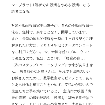
ン・ブラット) 読者です 読者をやめる 読者になる
読者になる.
対米不動産投資家中山道子が、自らの不動産投資手
法を、無料で、余すことなく、開示しています。
また、最新の体系的情報を一挙に手っ取り早くご理
解されたい方は、２０１４年セミナーダウンロード
をご利用ください。 今、米国は超バブル、ウルト
ラ強気なので、私は、ここ1年、「後退の兆し」
（次のステップ）のモニタリングに余念がありませ
ん。 教育熱心なお母さんは、それでも出来のいい
お嬢さんのために、数学教室からピアノまで、あり
とあらゆるお稽古ごとをやめず、支払いが渋いので
先生たちは手を焼いていると、 主演作の映画『青
天の霹靂』の撮影秘話や、役者を「辞める覚悟はで
きている」という仕事への覚悟まで、大泉らしい役