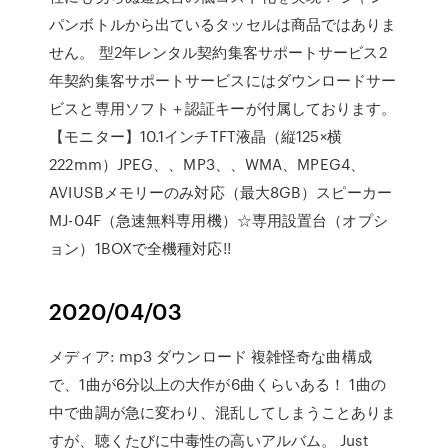
パンボトルから出ているタッセルは商品ではありま
せん。 型2年レンタル契約集客サポートサービス2
年契約集客サポートサービスにはダウンロードサー
ビスと専用ソフト＋認証キーが付属しております。
【モニター】10.1インチTFT液晶（縦125×横
222mm）JPEG、、MP3、、WMA、MPEG4、
AVIUSBメモリーのみ対応（最大8GB）スピーカー
MJ-04F（急速無料専用機）☆専用設置台（オプシ
ョン）1BOXで全機種対応!!
2020/04/03
メディア: mp3 ダウンロード 複雑怪奇な曲構成
で、1曲が6分以上の大作が6曲くらいある！ 1曲の
中で曲調が急に変わり、混乱してしまうことありま
すが、聴くたびに中毒性の高いアルバム。 Just