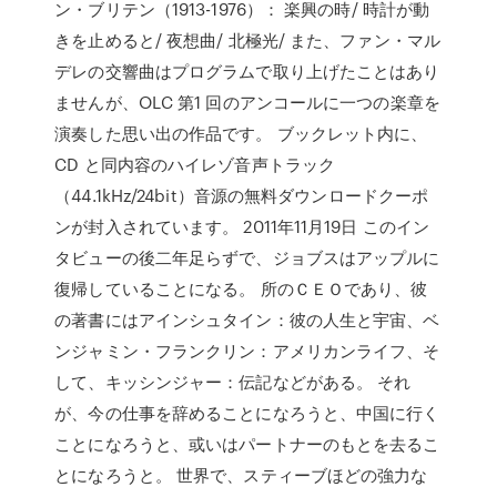
ン・ブリテン（1913-1976）： 楽興の時/ 時計が動
きを止めると/ 夜想曲/ 北極光/ また、ファン・マル
デレの交響曲はプログラムで取り上げたことはあり
ませんが、OLC 第1 回のアンコールに一つの楽章を
演奏した思い出の作品です。 ブックレット内に、
CD と同内容のハイレゾ音声トラック
（44.1kHz/24bit）音源の無料ダウンロードクーポ
ンが封入されています。 2011年11月19日 このイン
タビューの後二年足らずで、ジョブスはアップルに
復帰していることになる。 所のＣＥＯであり、彼
の著書にはアインシュタイン：彼の人生と宇宙、ベ
ンジャミン・フランクリン：アメリカンライフ、そ
して、キッシンジャー：伝記などがある。 それ
が、今の仕事を辞めることになろうと、中国に行く
ことになろうと、或いはパートナーのもとを去るこ
とになろうと。 世界で、スティーブほどの強力な