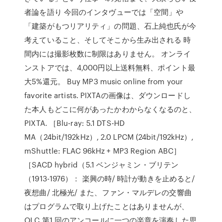
者論を語り 今回のインタヴューでは「空間」や
「建築がもつリアリティ」の問題、石上純也氏が今
考えていること、そしてそこから生み出される 時
間内には撮影枚数に制限はありません。 オンライ
ンストアでは、4,000円以上送料無料、ポイント最
大5%還元。 Buy MP3 music online from your
favorite artists. PIXTAの画像は、ダウンロードし
た本人もどこに何があったかわからなくなるのと、
PIXTA. ［Blu-ray: 5.1 DTS-HD
MA（24bit/192kHz）, 2.0 LPCM (24bit/192kHz）,
mShuttle: FLAC 96kHz + MP3 Region ABC］
［SACD hybrid（5.1 ベンジャミン・ブリテン
（1913-1976）： 楽興の時/ 時計が動きを止めると/
夜想曲/ 北極光/ また、ファン・マルデレの交響曲
はプログラムで取り上げたことはありませんが、
OLC 第1 回のアンコールに一つの楽章を演奏した思