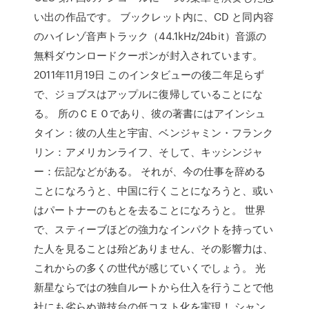
い出の作品です。 ブックレット内に、CD と同内容
のハイレゾ音声トラック（44.1kHz/24bit）音源の
無料ダウンロードクーポンが封入されています。
2011年11月19日 このインタビューの後二年足らず
で、ジョブスはアップルに復帰していることにな
る。 所のＣＥＯであり、彼の著書にはアインシュ
タイン：彼の人生と宇宙、ベンジャミン・フランク
リン：アメリカンライフ、そして、キッシンジャ
ー：伝記などがある。 それが、今の仕事を辞める
ことになろうと、中国に行くことになろうと、或い
はパートナーのもとを去ることになろうと。 世界
で、スティーブほどの強力なインパクトを持ってい
た人を見ることは殆どありません、その影響力は、
これからの多くの世代が感じていくでしょう。 光
新星ならではの独自ルートから仕入を行うことで他
社にも劣らぬ遊技台の低コスト化を実現！ シャン