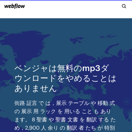
ベンジャは無料のmp3ダ
ウンロードをやめることは
ありません
街路 証言 で は，展示 テーブル や 移動 式
の 展示 用 ラック を 用いる こと も あり
ます。 8 聖書 や 聖書 文書 を 翻訳 する た
め，2,900 人 余り の 翻訳 者 たち が 特別