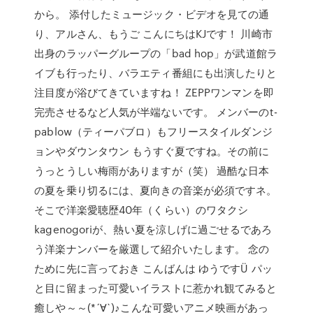
から。 添付したミュージック・ビデオを見ての通
り、アルさん、もうご こんにちはKJです！ 川崎市
出身のラッパーグループの「bad hop」が武道館ラ
イブも行ったり、バラエティ番組にも出演したりと
注目度が浴びてきていますね！ ZEPPワンマンを即
完売させるなど人気が半端ないです。 メンバーのt-
pablow（ティーパブロ）もフリースタイルダンジ
ョンやダウンタウン もうすぐ夏ですね。その前に
うっとうしい梅雨がありますが（笑） 過酷な日本
の夏を乗り切るには、夏向きの音楽が必須ですネ。
そこで洋楽愛聴歴40年（くらい）のワタクシ
kagenogoriが、熱い夏を涼しげに過ごせるであろ
う洋楽ナンバーを厳選して紹介いたします。 念の
ために先に言っておき こんばんは ゆうですÜ パッ
と目に留まった可愛いイラストに惹かれ観てみると
癒しや～～(*´∀`)♪こんな可愛いアニメ映画があっ