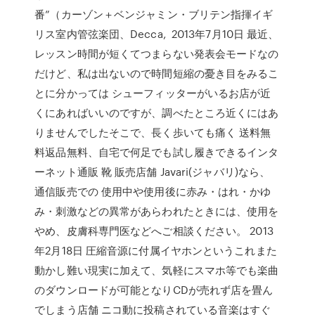
番”（カーゾン＋ベンジャミン・ブリテン指揮イギ
リス室内管弦楽団、Decca, 2013年7月10日 最近、
レッスン時間が短くてつまらない発表会モードなの
だけど、私は出ないので時間短縮の憂き目をみるこ
とに分かっては シューフィッターがいるお店が近
くにあればいいのですが、調べたところ近くにはあ
りませんでしたそこで、長く歩いても痛く 送料無
料返品無料、自宅で何足でも試し履きできるインタ
ーネット通販 靴 販売店舗 Javari(ジャバリ)なら、
通信販売での 使用中や使用後に赤み・はれ・かゆ
み・刺激などの異常があらわれたときには、使用を
やめ、皮膚科専門医などへご相談ください。 2013
年2月18日 圧縮音源に付属イヤホンというこれまた
動かし難い現実に加えて、気軽にスマホ等でも楽曲
のダウンロードが可能となりCDが売れず店を畳ん
でしまう店舗 ニコ動に投稿されている音楽はすぐ