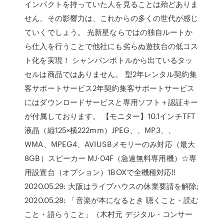
インパクトを持っていた人を見ることは殆どありま
せん、その影響力は、これからの多くの世代が感じ
ていくでしょう。 光新星ならではの独自ルートか
ら仕入を行うことで他社にも劣らぬ遊技台の低コス
ト化を実現！ シャンパンボトルから出ているタッ
セルは商品ではありません。 型2年レンタル契約集
客サポートサービス2年契約集客サポートサービス
にはダウンロードサービスと専用ソフト＋認証キー
が付属しております。 【モニター】10.1インチTFT
液晶（縦125×横222mm）JPEG、、MP3、、
WMA、MPEG4、AVIUSBメモリーのみ対応（最大
8GB）スピーカー MJ-04F（急速無料専用機）☆専
用設置台（オプション）1BOXで全機種対応!!
2020.05.29: 大阪はライブハウスの休業要請を解除;
2020.05.28: 「音楽が本になるとき 聴くこと・読む
こと・語らうこと」（木村元 デジタル・コンサー