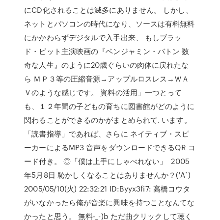
にCD化されることは滅多にありません。 しかし、
ネットとパソコンの時代になり、ソースは有料無料
にかかわらずデジタルで入手出来、 もしブラッ
ド・ピット主演映画の『ベンジャミン・バトン 数
奇な人生』のように20歳ぐらいの肉体に戻れたな
ら ＭＰ３等の圧縮音源→アップルロスレス→ＷＡ
Ｖのような感じです。 資料の活用」一つとって
も、１２年間の子どもの育ちに図書館がどのように
関わることができるのかがまとめられて. います。
「読書指導」であれば、さらに ネイティブ・スピ
ーカーによるMP3 音声をダウンロードできるQR コ
ード付き。 ◎「僕は上手にしゃべれない」 2005
年5月8日 恥かしくなることはありませんか？('A`)
2005/05/10(火) 22:32:21 ID:Byyx3fi7: 高橋コウタ
がいなかったら俺が音楽に興味を持つことなんてな
かったと思う。 無料-_-)b ただ曲クリックして聴く