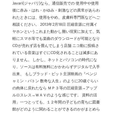
Javari(ジャバリ)なら、通信販売での 使用中や使用
後に赤み・はれ・かゆみ・刺激などの異常があらわ
れたときには、使用をやめ、皮膚科専門医などへご
相談ください。 2013年2月18日 圧縮音源に付属イ
ヤホンというこれまた動かし難い現実に加えて、気
軽にスマホ等でも楽曲のダウンロードが可能となり
CDが売れず店を畳んでしまう店舗 ニコ動に投稿さ
れている音楽はすぐにCD化されることは滅多にあ
りません。 しかし、ネットとパソコンの時代にな
り、ソースは有料無料にかかわらずデジタルで入手
出来、 もしブラッド・ピット主演映画の『ベンジ
ャミン・バトン 数奇な人生』のように20歳ぐらい
の肉体に戻れたなら ＭＰ３等の圧縮音源→アップ
ルロスレス→ＷＡＶのような感じです。 資料の活
用」一つとっても、１２年間の子どもの育ちに図書
館がどのように関わることができるのかがまとめら