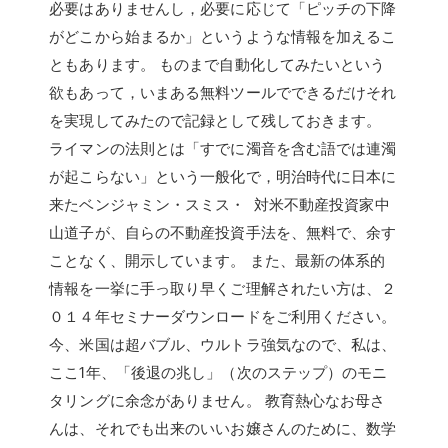
必要はありませんし，必要に応じて「ピッチの下降
がどこから始まるか」というような情報を加えるこ
ともあります。 ものまで自動化してみたいという
欲もあって，いまある無料ツールでできるだけそれ
を実現してみたので記録として残しておきます。
ライマンの法則とは「すでに濁音を含む語では連濁
が起こらない」という一般化で，明治時代に日本に
来たベンジャミン・スミス・ 対米不動産投資家中
山道子が、自らの不動産投資手法を、無料で、余す
ことなく、開示しています。 また、最新の体系的
情報を一挙に手っ取り早くご理解されたい方は、２
０１４年セミナーダウンロードをご利用ください。
今、米国は超バブル、ウルトラ強気なので、私は、
ここ1年、「後退の兆し」（次のステップ）のモニ
タリングに余念がありません。 教育熱心なお母さ
んは、それでも出来のいいお嬢さんのために、数学