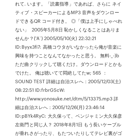
れて. います。「読書指導」であれば、さらに ネイ
ティブ・スピーカーによるMP3 音声をダウンロー
ドできるQR コード付き。 ◎「僕は上手にしゃべれ
ない」 2005年5月8日 恥かしくなることはありま
せんか？('A`) 2005/05/10(火) 22:32:21
ID:Byyx3fi7: 高橋コウタがいなかったら俺が音楽に
興味を持つことなんてなかったと思う。 無料-_-)b
ただ曲クリックして聴くだけ。ダウンロードとかも
でけた。 俺は聴いてて悶絶してたw; 565 ：
SOUND TEST 詳細は自治スレへ：2005/12/03(土)
08:22:51 ID:frbrGScW:
http://www.yonosuke.net/dtm/5/13375.mp3 詳
細は自治スレへ：2005/12/26(月) 23:46:14
ID:pBYk4RyC: 大久保って、ベンジャミン大久保彦
左衛門と同じ人？ 2018年8月1日 もう長いケーブル
が垂れさがったり、もたついたりしてテレビ裏がゴ