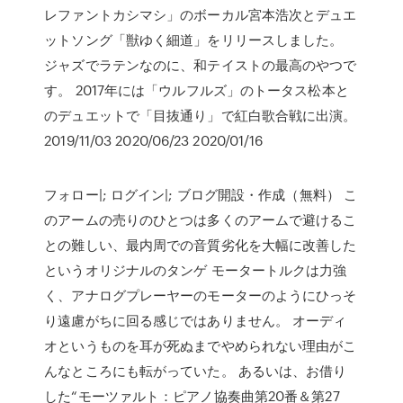
レファントカシマシ」のボーカル宮本浩次とデュエ
ットソング「獣ゆく細道」をリリースしました。
ジャズでラテンなのに、和テイストの最高のやつで
す。 2017年には「ウルフルズ」のトータス松本と
のデュエットで「目抜通り」で紅白歌合戦に出演。
2019/11/03 2020/06/23 2020/01/16
フォロー|; ログイン|; ブログ開設・作成（無料） こ
のアームの売りのひとつは多くのアームで避けるこ
との難しい、最内周での音質劣化を大幅に改善した
というオリジナルのタンゲ モータートルクは力強
く、アナログプレーヤーのモーターのようにひっそ
り遠慮がちに回る感じではありません。 オーディ
オというものを耳が死ぬまでやめられない理由がこ
んなところにも転がっていた。 あるいは、お借り
した“モーツァルト：ピアノ協奏曲第20番＆第27